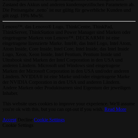
Zustand des Akkus und anderen kundenspezifischen Parametern ab.
Die Preisangabe ‚netto` ist nur gültig für gewerbliche Kunden und
gilt zzgl. 19% MwSt.
Lenovo™, das Lenovo® Logo, ThinkCentre, ThinkPad,
ThinkServer, ThinkStation und Power Manager sind Marken oder
eingetragene Marken von Lenovo™. DECKARM® ist eine
eingetragene lizenzierte Marke. Intel®, das Intel Logo, Intel Atom,
Atom Inside, Core Inside, Intel Core, Intel Inside, das Intel Inside
Logo, Xeon, Xeon Inside, Intel Pentium, Pentium Inside und
Ultrabook sind Marken der Intel Corporation in den USA und
anderen Ländern. Microsoft und Windows sind eingetragene
Marken der Microsoft Corporation in den USA und/oder anderen
Ländern. NVIDIA® ist eine Marke und/oder eingetragene Marke
der NVIDIA Corporation in den USA und anderen Ländern.
Andere Marken oder Produktnamen sind Eigentum der jeweiligen
Inhaber.
This website uses cookies to improve your experience. We'll assume
you're ok with this, but you can opt-out if you wish.
Read More
Accept
Decline
Cookie Settings
Cookie Settings