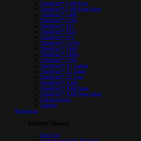
ThinkPad™ L380 Yoga
ThinkPad™ L380 Yoga Silber
ThinkPad™ L480
ThinkPad™ L580
ThinkPad™ P51
ThinkPad™ P52s
ThinkPad™ P71
ThinkPad™ T470p
ThinkPad™ T480
ThinkPad™ T480s
ThinkPad™ T580
ThinkPad™ X1 Carbon
ThinkPad™ X1 Tablet
ThinkPad™ X1 Yoga
ThinkPad™ X280
ThinkPad™ X380 Yoga
ThinkPad™ X380 Yoga Silber
Unkategorisiert
Zubehör
Ressourcen
Beliebte Themen
Über Uns
Think-Ratgeber & -Übersicht