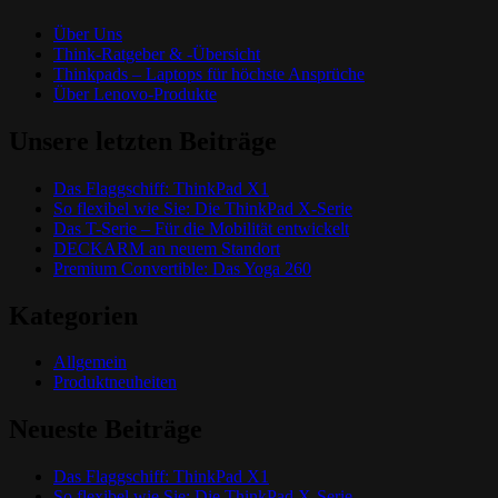
Über Uns
Think-Ratgeber & -Übersicht
Thinkpads – Laptops für höchste Ansprüche
Über Lenovo-Produkte
Unsere letzten Beiträge
Das Flaggschiff: ThinkPad X1
So flexibel wie Sie: Die ThinkPad X-Serie
Das T-Serie – Für die Mobilität entwickelt
DECKARM an neuem Standort
Premium Convertible: Das Yoga 260
Kategorien
Allgemein
Produktneuheiten
Neueste Beiträge
Das Flaggschiff: ThinkPad X1
So flexibel wie Sie: Die ThinkPad X-Serie