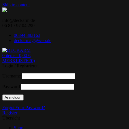
Skip to content
info@deckarm.de
06 81 / 97 04 290
06894 383163
deckarmag@web.de
0 items -
0,00
€
MERKLISTE (0)
Ihr Lenovo-Partner.
DECKARM
Login / Registrieren
Username
Password
Forgot Your Password?
Register
Übersicht
Shop