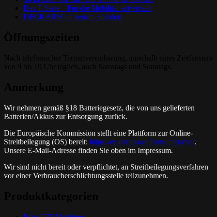
Das T-Serie – Für die Mobilität entwickelt
DECKARM an neuem Standort
Öffnungszeiten
Nach telefonischer Terminvereinbarung, innerhalb eines Zeitfensters
von 9 bis 19 Uhr täglich, auch Samstags und Sonntags.
Anmerkung
Wir nehmen gemäß §18 Batteriegesetz, die von uns gelieferten
Batterien/Akkus zur Entsorgung zurück.
Die Europäische Kommission stellt eine Plattform zur Online-
Streitbeilegung (OS) bereit:
https://ec.europa.eu/consumers/odr
.
Unsere E-Mail-Adresse finden Sie oben im Impressum.
Wir sind nicht bereit oder verpflichtet, an Streitbeilegungsverfahren
vor einer Verbraucherschlichtungsstelle teilzunehmen.
Produktkategorien
Eizo TFT-Monitore