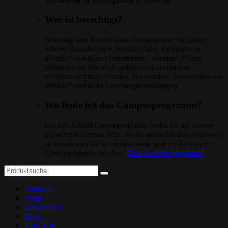
Top-Marken zu Vorteilspreisen zu erwerben.
Wer ist berechtigt?
Berechtigt zum Erwerb dieser Produkte sind: Studenten,
Schüler, Auszubildende, Meisterschüler, Lehrkräfte an
öffentlich-rechtlichen Lehranstalten, wissenschaftliche
Mitarbeiter an öffentlich-rechtlichen Lehranstalten,
öffentlich-rechtliche Schulen, Hochschulen, Universitäten und
öffentlich-rechtliche Forschungseinrichtungen.
Wo finde ich das Campusprogramm?
Das DECKARM Campusprogramm finden Sie auf unserer
gesonderten Campus-Seite, wo Sie neben Campus-Angeboten
auch andere nützliche Informationen rund um das Lenovo
Zum Campusprogramm
Campusprogramm erhalten.
Startseite
Shop
Ressourcen
Blog
Über Uns