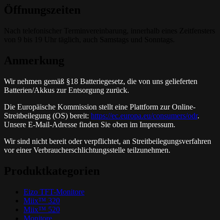
Öffnungszeiten
Nach telefonischer Terminvereinbarung, innerhalb eines Zeitfensters
von 9 bis 19 Uhr täglich, auch Samstags und Sonntags.
Anmerkung
Wir nehmen gemäß §18 Batteriegesetz, die von uns gelieferten
Batterien/Akkus zur Entsorgung zurück.
Die Europäische Kommission stellt eine Plattform zur Online-
Streitbeilegung (OS) bereit:
https://ec.europa.eu/consumers/odr
.
Unsere E-Mail-Adresse finden Sie oben im Impressum.
Wir sind nicht bereit oder verpflichtet, an Streitbeilegungsverfahren
vor einer Verbraucherschlichtungsstelle teilzunehmen.
Produktkategorien
Eizo TFT-Monitore
Miix™ 320
Miix™ 520
Monitore