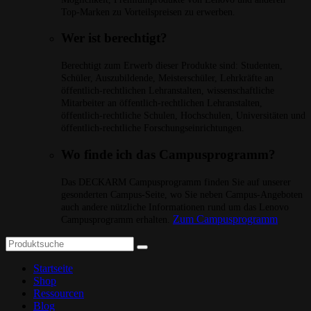
Top-Marken zu Vorteilspreisen zu erwerben.
Wer ist berechtigt?
Berechtigt zum Erwerb dieser Produkte sind: Studenten,
Schüler, Auszubildende, Meisterschüler, Lehrkräfte an
öffentlich-rechtlichen Lehranstalten, wissenschaftliche
Mitarbeiter an öffentlich-rechtlichen Lehranstalten,
öffentlich-rechtliche Schulen, Hochschulen, Universitäten und
öffentlich-rechtliche Forschungseinrichtungen.
Wo finde ich das Campusprogramm?
Das DECKARM Campusprogramm finden Sie auf unserer
gesonderten Campus-Seite, wo Sie neben Campus-Angeboten
auch andere nützliche Informationen rund um das Lenovo
Zum Campusprogramm
Campusprogramm erhalten.
Startseite
Shop
Ressourcen
Blog