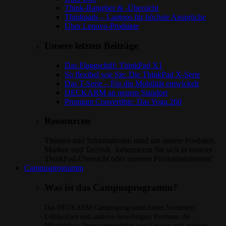
Think-Ratgeber & -Übersicht
Thinkpads – Laptops für höchste Ansprüche
Über Lenovo-Produkte
Unsere letzten Beiträge
Das Flaggschiff: ThinkPad X1
So flexibel wie Sie: Die ThinkPad X-Serie
Das T-Serie – Für die Mobilität entwickelt
DECKARM an neuem Standort
Premium Convertible: Das Yoga 260
Ressourcen
Themen und Informationen rund um unsere Produkte,
Marken und Technik. Informieren Sie sich in unserer
ThinkPad-Übersicht oder unseren Produktneuheiten!
Campusprogramm
Was ist das Campusprogramm?
Das DECKARM Campusprogramm bietet Studenten,
Lehrkräften und anderen berechtigten Personen die
Möglichkeit, Premiumprodukte von Lenovo und anderen