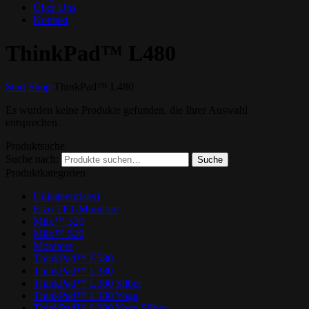
Über Uns
Kontakt
ThinkPad™ L480
Start
Shop
ThinkPad™ L480
Es wurden keine Produkte gefunden, die Ihrer Auswahl
entsprechen.
Produktsuche
Suche nach:
Suche
Produktkategorien
Unkategorisiert
Eizo TFT-Monitore
Miix™ 320
Miix™ 520
Monitore
ThinkPad™ E580
ThinkPad™ L380
ThinkPad™ L380 Silber
ThinkPad™ L380 Yoga
ThinkPad™ L380 Yoga Silber