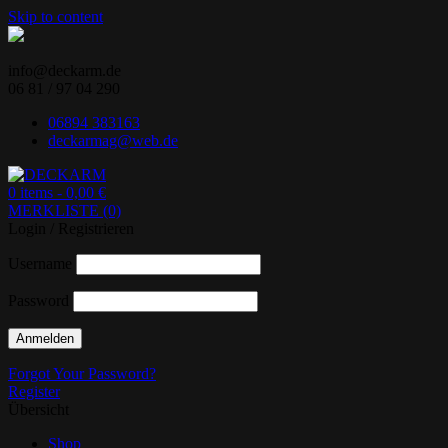
Skip to content
info@deckarm.de
06 81 / 97 04 290
06894 383163
deckarmag@web.de
0 items -
0,00
€
MERKLISTE (0)
Ihr Lenovo-Partner.
DECKARM
Login / Registrieren
Username
Password
Forgot Your Password?
Register
Übersicht
Shop