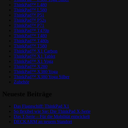
ThinkPad™ L480
ThinkPad™ L580
ThinkPad™ P51
ThinkPad™ P52s
ThinkPad™ P71
ThinkPad™ T470p
ThinkPad™ T480
ThinkPad™ T480s
ThinkPad™ T580
ThinkPad™ X1 Carbon
ThinkPad™ X1 Tablet
ThinkPad™ X1 Yoga
ThinkPad™ X280
ThinkPad™ X380 Yoga
ThinkPad™ X380 Yoga Silber
Zubehör
Neueste Beiträge
Das Flaggschiff: ThinkPad X1
So flexibel wie Sie: Die ThinkPad X-Serie
Das T-Serie – Für die Mobilität entwickelt
DECKARM an neuem Standort