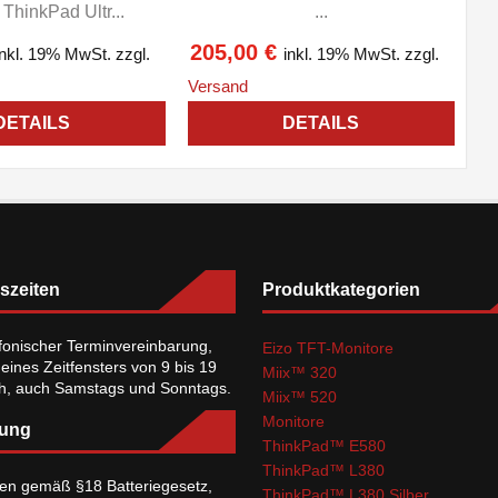
ThinkPad Ultr...
...
205,00
€
inkl. 19% MwSt.
zzgl.
inkl. 19% MwSt.
zzgl.
Versand
DETAILS
DETAILS
szeiten
Produktkategorien
fonischer Terminvereinbarung,
Eizo TFT-Monitore
 eines Zeitfensters von 9 bis 19
Miix™ 320
ch, auch Samstags und Sonntags.
Miix™ 520
Monitore
ung
ThinkPad™ E580
ThinkPad™ L380
en gemäß §18 Batteriegesetz,
ThinkPad™ L380 Silber