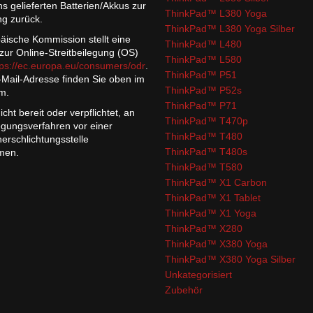
ns gelieferten Batterien/Akkus zur
ThinkPad™ L380 Yoga
g zurück.
ThinkPad™ L380 Yoga Silber
äische Kommission stellt eine
ThinkPad™ L480
 zur Online-Streitbeilegung (OS)
ThinkPad™ L580
tps://ec.europa.eu/consumers/odr
.
ThinkPad™ P51
Mail-Adresse finden Sie oben im
ThinkPad™ P52s
m.
ThinkPad™ P71
icht bereit oder verpflichtet, an
ThinkPad™ T470p
legungsverfahren vor einer
ThinkPad™ T480
erschlichtungsstelle
ThinkPad™ T480s
men.
ThinkPad™ T580
ThinkPad™ X1 Carbon
ThinkPad™ X1 Tablet
ThinkPad™ X1 Yoga
ThinkPad™ X280
ThinkPad™ X380 Yoga
ThinkPad™ X380 Yoga Silber
Unkategorisiert
Zubehör