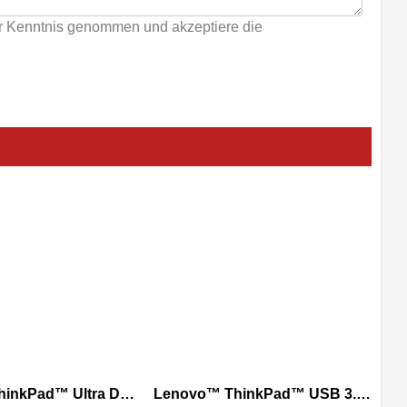
r Kenntnis genommen und akzeptiere die
Lenovo™ ThinkPad™ Ultra Dock CS18 Side-Dock Tischgerät | 40AJ0135EU
Lenovo™ ThinkPad™ USB 3.0 Ultra Dock | 40A80045EU