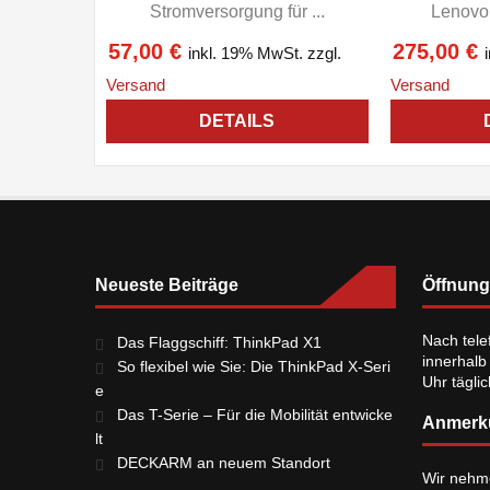
Stromversorgung für ...
Lenovo 
57,00
€
275,00
€
inkl. 19% MwSt.
zzgl.
Versand
Versand
DETAILS
Neueste Beiträge
Öffnung
Nach tele
Das Flaggschiff: ThinkPad X1
innerhalb
So flexibel wie Sie: Die ThinkPad X-Seri
Uhr tägli
e
Das T-Serie – Für die Mobilität entwicke
Anmerk
lt
DECKARM an neuem Standort
Wir nehm