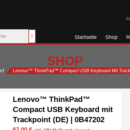
Lo
Startseite
Shop
R
SHOP
r
Lenovo™ ThinkPad™ Compact USB Keyboard Mit Trackp
Lenovo™ ThinkPad™
Compact USB Keyboard mit
Trackpoint (DE) | 0B47202
67,00
€
inkl. 19% MwSt.
zzgl.
Versand