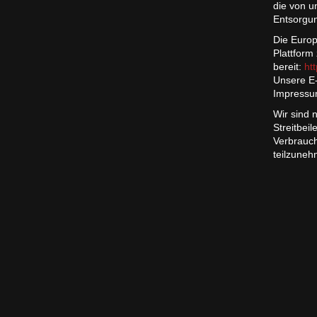
die von u
Entsorgun
Die Europ
Plattform
bereit:
ht
Unsere E-
Impressu
Wir sind n
Streitbei
Verbrauch
teilzuneh