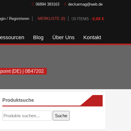
06894 383163
deckarmag@web.de
gin / Registrieren
MERKLISTE (0)
0,00
€
0 ITEMS -
essourcen
Blog
Über Uns
Kontakt
oint (DE) | 0B47202
Produktsuche
Suche
Suche
nach: