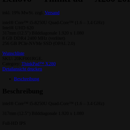
inkl. 19% MwSt.
zzgl.
Versand
intel® Core™ i5-8250U Quad-Core™ (1.6 – 3.4 GHz)
Intel® UHD 620
317mm (12.5″) Bilddiagonale 1.920 x 1.080
8 GB DDR4 2400 MHz (verlötet)
256 GB PCIe-NVMe SSD (OPAL 2.0)
Wunschliste
SKU:
20KF001RGE
.
Category:
ThinkPad™ X280
.
Detailansicht drucken
Beschreibung
Beschreibung
intel® Core™ i5-8250U Quad-Core™ (1.6 – 3.4 GHz)
317mm (12.5″) Bilddiagonale 1.920 x 1.080
Full-HD IPS