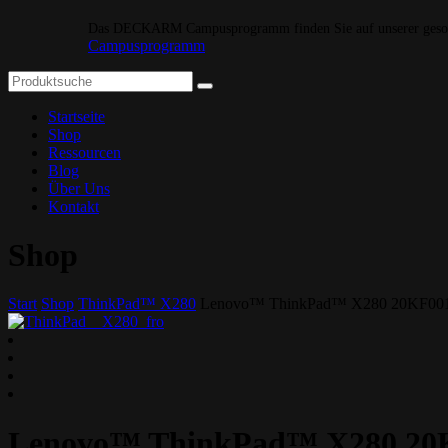
Das DECKARM Campusprogramm finden Sie auf unserer gesond
Campusprogramm
Startseite
Shop
Ressourcen
Blog
Über Uns
Kontakt
Shop
Start
Shop
ThinkPad™ X280
Lenovo™ ThinkPad™ X280 20KF0
Lenovo™ ThinkPad™ X280 2