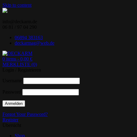
Skip to content
info@deckarm.de
06 81 / 97 04 290
06894 383163
deckarmag@web.de
0 items -
0,00
€
MERKLISTE (0)
Ihr Lenovo-Partner.
DECKARM
Login / Registrieren
Username
Password
Forgot Your Password?
Register
Übersicht
Shop