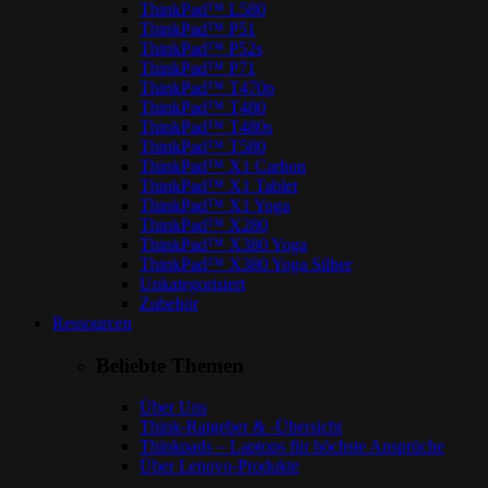
ThinkPad™ L580
ThinkPad™ P51
ThinkPad™ P52s
ThinkPad™ P71
ThinkPad™ T470p
ThinkPad™ T480
ThinkPad™ T480s
ThinkPad™ T580
ThinkPad™ X1 Carbon
ThinkPad™ X1 Tablet
ThinkPad™ X1 Yoga
ThinkPad™ X280
ThinkPad™ X380 Yoga
ThinkPad™ X380 Yoga Silber
Unkategorisiert
Zubehör
Ressourcen
Beliebte Themen
Über Uns
Think-Ratgeber & -Übersicht
Thinkpads – Laptops für höchste Ansprüche
Über Lenovo-Produkte