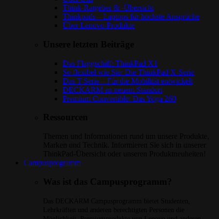
Think-Ratgeber & -Übersicht
Thinkpads – Laptops für höchste Ansprüche
Über Lenovo-Produkte
Unsere letzten Beiträge
Das Flaggschiff: ThinkPad X1
So flexibel wie Sie: Die ThinkPad X-Serie
Das T-Serie – Für die Mobilität entwickelt
DECKARM an neuem Standort
Premium Convertible: Das Yoga 260
Ressourcen
Themen und Informationen rund um unsere Produkte,
Marken und Technik. Informieren Sie sich in unserer
ThinkPad-Übersicht oder unseren Produktneuheiten!
Campusprogramm
Was ist das Campusprogramm?
Das DECKARM Campusprogramm bietet Studenten,
Lehrkräften und anderen berechtigten Personen die
Möglichkeit, Premiumprodukte von Lenovo und anderen