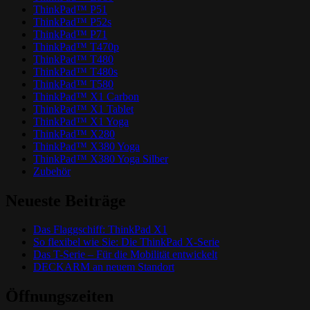
ThinkPad™ P51
ThinkPad™ P52s
ThinkPad™ P71
ThinkPad™ T470p
ThinkPad™ T480
ThinkPad™ T480s
ThinkPad™ T580
ThinkPad™ X1 Carbon
ThinkPad™ X1 Tablet
ThinkPad™ X1 Yoga
ThinkPad™ X280
ThinkPad™ X380 Yoga
ThinkPad™ X380 Yoga Silber
Zubehör
Neueste Beiträge
Das Flaggschiff: ThinkPad X1
So flexibel wie Sie: Die ThinkPad X-Serie
Das T-Serie – Für die Mobilität entwickelt
DECKARM an neuem Standort
Öffnungszeiten