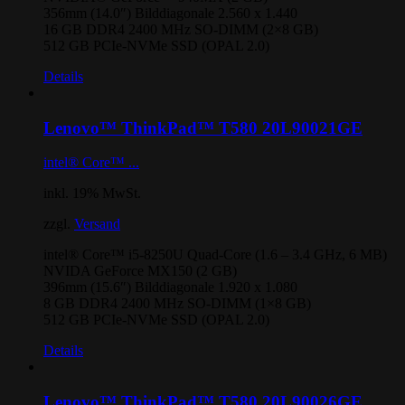
356mm (14.0″) Bilddiagonale 2.560 x 1.440
16 GB DDR4 2400 MHz SO-DIMM (2×8 GB)
512 GB PCIe-NVMe SSD (OPAL 2.0)
Details
Lenovo™ ThinkPad™ T580 20L90021GE
intel® Core™ ...
inkl. 19% MwSt.
zzgl.
Versand
intel® Core™ i5-8250U Quad-Core (1.6 – 3.4 GHz, 6 MB)
NVIDA GeForce MX150 (2 GB)
396mm (15.6″) Bilddiagonale 1.920 x 1.080
8 GB DDR4 2400 MHz SO-DIMM (1×8 GB)
512 GB PCIe-NVMe SSD (OPAL 2.0)
Details
Lenovo™ ThinkPad™ T580 20L90026GE