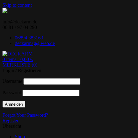
Skip to content
info@deckarm.de
06 81 / 97 04 290
06894 383163
deckarmag@web.de
0 items -
0,00
€
MERKLISTE (0)
Ihr Lenovo-Partner.
DECKARM
Login / Registrieren
Username
Password
Forgot Your Password?
Register
Übersicht
Shop