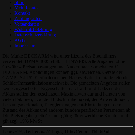
Shop
Mein Konto
Kontakt
Zahlungsarten
Versandarten
Widerrufsbelehrung
Datenschutzerklärung
AGB
Impressum
Die Marke DECKARM wird unter Lizenz des Eigentümers
verwendet. DPMA 300554583 - HINWEIS: Alle Angaben ohne
Gewähr – Preisanpassungen und Änderungen vorbehalten ©
DECKARM. Abbildungen können ggf. abweichen. Geräte der
CAMPUS-LISTE erfordern einen Nachweis der Lehrtätigkeit oder
Schüler/Immatrikulationsnachweis. Die gemachten Angaben stellen
keine zugesicherten Eigenschaften dar. Lauf- und Ladezeit des
Akkus stellen den geschätzten Maximalwert dar und hängen von
vielen Faktoren, u. a. der Bildschirmhelligkeit, den Anwendungen,
Leistungsmerkmalen, Energiemanagement-Einstellungen, dem
Zustand des Akkus und anderen kundenspezifischen Parametern ab.
Die Preisangabe ‚netto` ist nur gültig für gewerbliche Kunden und
gilt zzgl. 19% MwSt.
Lenovo™, das Lenovo® Logo, ThinkCentre, ThinkPad,