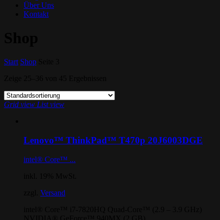
Über Uns
Kontakt
Shop
Start
Shop
Seite 3
Zeige 25–36 von
45 Ergebnissen
Grid view
List view
Lenovo™ ThinkPad™ T470p 20J6003DGE
intel® Core™ ...
inkl. 19% MwSt.
zzgl.
Versand
intel® Core™ i7-7820HQ Quad-Core™ (2.9 – 3.9 GHz)
NVIDIA® GeForce™ 940MX (2 GB)