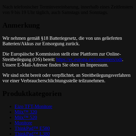
Nach telefonischer Terminvereinbarung, innerhalb eines Zeitfensters
von 9 bis 19 Uhr täglich, auch Samstags und Sonntags.
Anmerkung
Wir nehmen gemäß §18 Batteriegesetz, die von uns gelieferten
Batterien/Akkus zur Entsorgung zurück.
Die Europäische Kommission stellt eine Plattform zur Online-
Streitbeilegung (OS) bereit:
https://ec.europa.eu/consumers/odr
.
Unsere E-Mail-Adresse finden Sie oben im Impressum.
Wir sind nicht bereit oder verpflichtet, an Streitbeilegungsverfahren
vor einer Verbraucherschlichtungsstelle teilzunehmen.
Produktkategorien
Eizo TFT-Monitore
Miix™ 320
Miix™ 520
Monitore
ThinkPad™ E580
ThinkPad™ L380