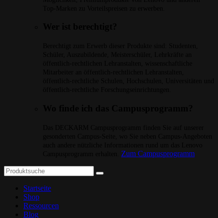
Top-Marken zu Vorteilspreisen zu erwerben.
Wer ist berechtigt?
Berechtigt zum Erwerb dieser Produkte sind: Studenten,
Schüler, Auszubildende, Meisterschüler, Lehrkräfte an
öffentlich-rechtlichen Lehranstalten, wissenschaftliche
Mitarbeiter an öffentlich-rechtlichen Lehranstalten,
öffentlich-rechtliche Schulen, Hochschulen, Universitäten und
öffentlich-rechtliche Forschungseinrichtungen.
Wo finde ich das Campusprogramm?
Das DECKARM Campusprogramm finden Sie auf unserer
gesonderten Campus-Seite, wo Sie neben Campus-Angeboten
auch andere nützliche Informationen rund um das Lenovo
Zum Campusprogramm
Campusprogramm erhalten.
Startseite
Shop
Ressourcen
Blog