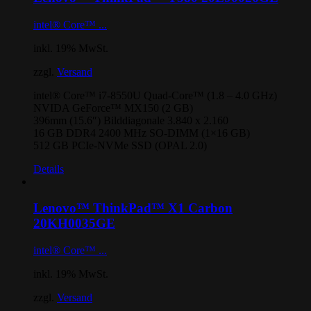
intel® Core™ ...
inkl. 19% MwSt.
zzgl.
Versand
intel® Core™ i7-8550U Quad-Core™ (1.8 – 4.0 GHz)
NVIDA GeForce™ MX150 (2 GB)
396mm (15.6″) Bilddiagonale 3.840 x 2.160
16 GB DDR4 2400 MHz SO-DIMM (1×16 GB)
512 GB PCIe-NVMe SSD (OPAL 2.0)
Details
Lenovo™ ThinkPad™ X1 Carbon
20KH0035GE
intel® Core™ ...
inkl. 19% MwSt.
zzgl.
Versand