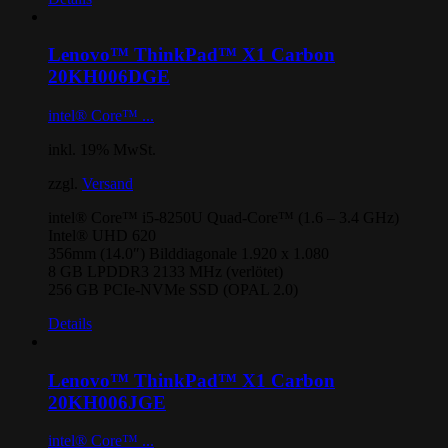
Lenovo™ ThinkPad™ X1 Carbon
20KH006DGE
intel® Core™ ...
inkl. 19% MwSt.
zzgl.
Versand
intel® Core™ i5-8250U Quad-Core™ (1.6 – 3.4 GHz)
Intel® UHD 620
356mm (14.0″) Bilddiagonale 1.920 x 1.080
8 GB LPDDR3 2133 MHz (verlötet)
256 GB PCIe-NVMe SSD (OPAL 2.0)
Details
Lenovo™ ThinkPad™ X1 Carbon
20KH006JGE
intel® Core™ ...