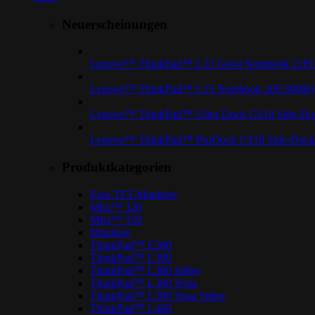
Neuerscheinungen
Lenovo™ ThinkPad™ L13 Gen4 Notebook 21
Lenovo™ ThinkPad™ L15 Notebook 20U3000
Lenovo™ ThinkPad™ Ultra Dock CS18 Side-Doc
Lenovo™ ThinkPad™ ProDock CS18 Side-Dock 
Produktkategorien
Eizo TFT-Monitore
Miix™ 320
Miix™ 520
Monitore
ThinkPad™ E580
ThinkPad™ L380
ThinkPad™ L380 Silber
ThinkPad™ L380 Yoga
ThinkPad™ L380 Yoga Silber
ThinkPad™ L480