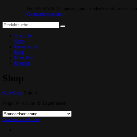
Das DECKARM Campusprogramm finden Sie auf unserer gesond
Campusprogramm
Startseite
Shop
Ressourcen
Blog
Über Uns
Kontakt
Shop
Start
Shop
Seite 4
Zeige 37–45 von
45 Ergebnissen
Grid view
List view