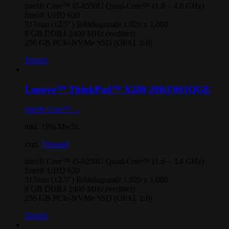
intel® Core™ i7-8550U Quad-Core™ (1.8 – 4.0 GHz)
Intel® UHD 620
317mm (12.5″) Bilddiagonale 1.920 x 1.080
8 GB DDR4 2400 MHz (verlötet)
256 GB PCIe-NVMe SSD (OPAL 2.0)
Details
Lenovo™ ThinkPad™ X280 20KF001QGE
intel® Core™ ...
inkl. 19% MwSt.
zzgl.
Versand
intel® Core™ i5-8250U Quad-Core™ (1.6 – 3.4 GHz)
Intel® UHD 620
317mm (12.5″) Bilddiagonale 1.920 x 1.080
8 GB DDR4 2400 MHz (verlötet)
256 GB PCIe-NVMe SSD (OPAL 2.0)
Details