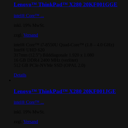
Lenovo™ ThinkPad™ X280 20KF001GGE
intel® Core™ ...
inkl. 19% MwSt.
zzgl.
Versand
intel® Core™ i7-8550U Quad-Core™ (1.8 – 4.0 GHz)
Intel® UHD 620
317mm (12.5″) Bilddiagonale 1.920 x 1.080
16 GB DDR4 2400 MHz (verlötet)
512 GB PCIe-NVMe SSD (OPAL 2.0)
Details
Lenovo™ ThinkPad™ X280 20KF001JGE
intel® Core™ ...
inkl. 19% MwSt.
zzgl.
Versand