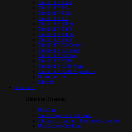
ThinkPad™ L580
ThinkPad™ P51
ThinkPad™ P52s
ThinkPad™ P71
ThinkPad™ T470p
ThinkPad™ T480
ThinkPad™ T480s
ThinkPad™ T580
ThinkPad™ X1 Carbon
ThinkPad™ X1 Tablet
ThinkPad™ X1 Yoga
ThinkPad™ X280
ThinkPad™ X380 Yoga
ThinkPad™ X380 Yoga Silber
Unkategorisiert
Zubehör
Ressourcen
Beliebte Themen
Über Uns
Think-Ratgeber & -Übersicht
Thinkpads – Laptops für höchste Ansprüche
Über Lenovo-Produkte