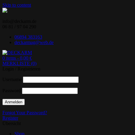
Skip to content
info@deckarm.de
06 81 / 97 04 290
06894 383163
deckarmag@web.de
0 items -
0,00
€
MERKLISTE (0)
Ihr Lenovo-Partner.
DECKARM
Login / Registrieren
Username
Password
Forgot Your Password?
Register
Übersicht
Shop