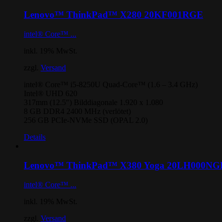
Lenovo™ ThinkPad™ X280 20KF001RGE
intel® Core™ ...
inkl. 19% MwSt.
zzgl.
Versand
intel® Core™ i5-8250U Quad-Core™ (1.6 – 3.4 GHz)
Intel® UHD 620
317mm (12.5″) Bilddiagonale 1.920 x 1.080
8 GB DDR4 2400 MHz (verlötet)
256 GB PCIe-NVMe SSD (OPAL 2.0)
Details
Lenovo™ ThinkPad™ X380 Yoga 20LH000NG
intel® Core™ ...
inkl. 19% MwSt.
zzgl.
Versand